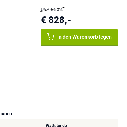
UVP € 853,-
€ 828,-
In den Warenkorb legen
tionen
Wattstunde