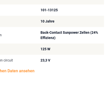
101-13125
10 Jahre
Back-Contact Sunpower Zellen (24%
en
Effizienz)
125 W
n circuit
23,3 V
chen Daten ansehen