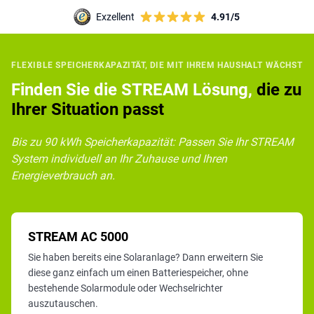
Exzellent
4.91/5
FLEXIBLE SPEICHERKAPAZITÄT, DIE MIT IHREM HAUSHALT WÄCHST
Finden Sie die STREAM Lösung,
die zu
Ihrer Situation passt
Bis zu 90 kWh Speicherkapazität: Passen Sie Ihr STREAM
System individuell an Ihr Zuhause und Ihren
Energieverbrauch an.
STREAM AC 5000
Sie haben bereits eine Solaranlage? Dann erweitern Sie
diese ganz einfach um einen Batteriespeicher, ohne
bestehende Solarmodule oder Wechselrichter
auszutauschen.