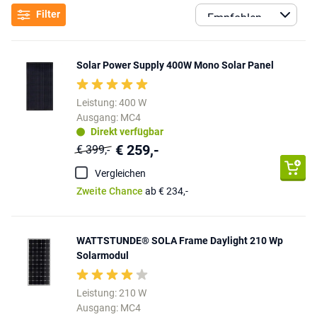
Bei Top-Marken wie
Wattstunde
,
Solar Power Supply
und
Goal Zero
fin
Filter
Solar Power Supply 400W Mono Solar Panel
Leistung: 400 W
Ausgang: MC4
Direkt verfügbar
€ 259,-
€ 399,-
Vergleichen
Zweite Chance
ab € 234,-
WATTSTUNDE® SOLA Frame Daylight 210 Wp
Solarmodul
Leistung: 210 W
Ausgang: MC4