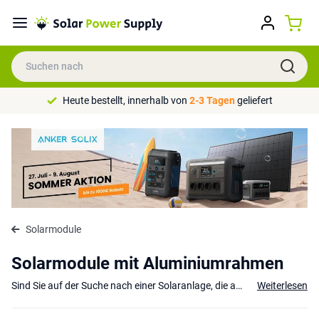
Heute bestellt, innerhalb von
2-3 Tagen
geliefert
Solarmodule
Solarmodule mit Aluminiumrahmen
Sind Sie auf der Suche nach einer Solaranlage, die auf einem Flachdach montiert werden kann, ohne dass man über die Solarmodule laufen muss? Schauen Sie sich dann unsere Solarmodule mit Aluminiumrahmen an! Diese lassen sich problemlos installieren und eignen sich hervorragend für
Weiterlesen
Welches Solarmodul mit Aluminiumrahmen ist d