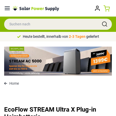
Heute bestellt, innerhalb von
2-3 Tagen
geliefert
Home
EcoFlow STREAM Ultra X Plug-in