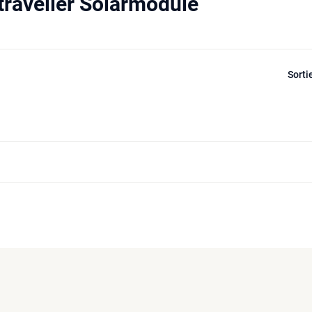
raveller Solarmodule
Sorti