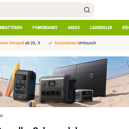
IMBATTERIEN
POWERBANKS
AKKUS
LADEREGLER
KÜ
oser Versand
ab 20,- €
Kostenloser
Umtausch
le