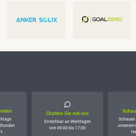
senden
Schaue
Chatten Sie mit uns
rktags
Schauen 
Erreichbar an Werktagen
 Stunden
unserem 
von 09:00 bis 17:00
t.
He