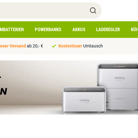
IMBATTERIEN
POWERBANKS
AKKUS
LADEREGLER
KÜ
oser Versand
ab 20,- €
Kostenloser
Umtausch