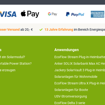
oser Versand
ab 20,- €
13 Jahre Erfahrung
im Bereich Energiesp
s
Anwendungen
rt ein Solarmodul?
EcoFlow Stream Plug-in-Heimbatte
ortable Power Station?
Anker SOLIX Solarbank Max AC He
ie erzeugen
Jackery SolarVault 3 Plug-in Heimb
Solaranlagen für Wohnmobile
EcoFlow Stream Ultra X Plug-in He
Solaranlagen für Boote
USV-Stromversorgung
EcoFlow Delta 3 serie