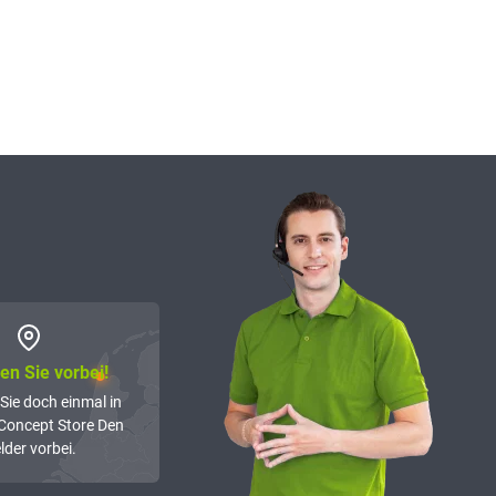
n Sie vorbei!
Sie doch einmal in
Concept Store Den
lder vorbei.