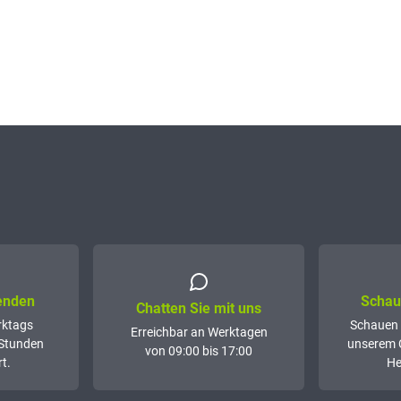
senden
Schaue
Chatten Sie mit uns
rktags
Schauen 
Erreichbar an Werktagen
 Stunden
unserem 
von 09:00 bis 17:00
t.
He