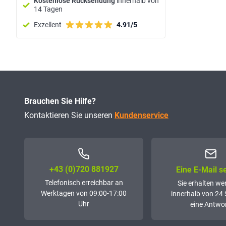
Kostenlose Rücksendung
innerhalb von
14 Tagen
Exzellent
4.91/5
Brauchen Sie Hilfe?
Kontaktieren Sie unseren
Kundenservice
+43 (0)72­0 881927
Eine E-Mail 
Telefonisch erreichbar an
Sie erhalten we
Werktagen von 09:00-17:00
innerhalb von 24
Uhr
eine Antwor