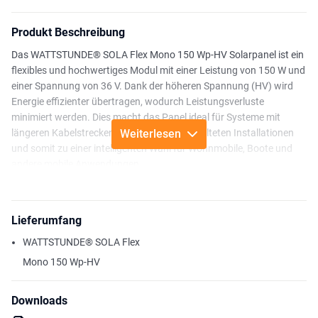
Produkt Beschreibung
Das WATTSTUNDE® SOLA Flex Mono 150 Wp-HV Solarpanel ist ein
flexibles und hochwertiges Modul mit einer Leistung von 150 W und
einer Spannung von 36 V. Dank der höheren Spannung (HV) wird
Energie effizienter übertragen, wodurch Leistungsverluste
minimiert werden. Dies macht das Panel ideal für Systeme mit
längeren Kabelstrecken oder in Reihe geschalteten Installationen
Weiterlesen
und somit zu einer intelligenten Wahl für Wohnmobile, Boote und
andere mobile Anwendungen.
Die dünne, flexible Konstruktion ermöglicht eine einfache Montage
auf unebenen Oberflächen, wie z. B. Wohnmobildächern oder
Lieferumfang
Booten. Dadurch ist es eine praktische Lösung für Installationen
mit begrenztem Platzangebot. Die monokristallinen Solarzellen
WATTSTUNDE® SOLA Flex
sorgen für eine hohe Energieausbeute und eine lange Lebensdauer.
Mono 150 Wp-HV
Mit einer Höhe von nur 3,1 mm kann das Panel auf verschiedenen
Untergründen installiert werden, ohne erhebliches zusätzliches
Gewicht hinzuzufügen.
Downloads