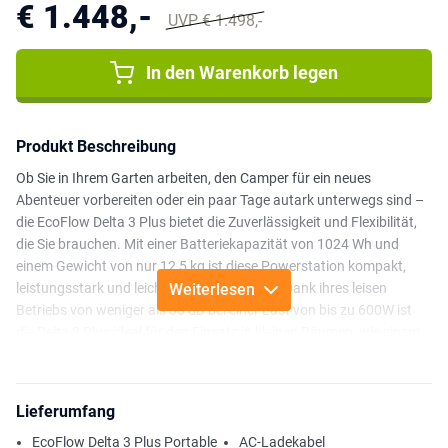
€ 1.448,-
UVP € 1.498,-
In den Warenkorb legen
Produkt Beschreibung
Ob Sie in Ihrem Garten arbeiten, den Camper für ein neues
Abenteuer vorbereiten oder ein paar Tage autark unterwegs sind –
die EcoFlow Delta 3 Plus bietet die Zuverlässigkeit und Flexibilität,
die Sie brauchen. Mit einer Batteriekapazität von 1024 Wh und
einem Gewicht von nur 12,5 kg ist diese Powerstation kompakt,
leistungsstark und leicht zu transportieren. Dank ihres leisen
Weiterlesen
Betriebs von weniger als 30 dB bei einer Last von bis zu 600W ist
die Delta 3 Plus ideal für den Einsatz in kleinen Räumen, wie einem
Zelt, Camper oder ruhigen Arbeitsplatz, ohne störende Geräusche.
Dank der flexiblen Lademöglichkeiten ist der Delta 3 Plus schnell
Lieferumfang
wieder einsatzbereit. Über den doppelten Solareingang von 2 x
500W können Sie die Batterie in etwa 70 Minuten vollständig mit
EcoFlow Delta 3 Plus Portable
AC-Ladekabel