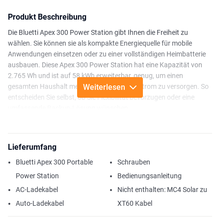
Produkt Beschreibung
Die Bluetti Apex 300 Power Station gibt Ihnen die Freiheit zu
wählen. Sie können sie als kompakte Energiequelle für mobile
Anwendungen einsetzen oder zu einer vollständigen Heimbatterie
ausbauen. Diese Apex 300 Power Station hat eine Kapazität von
2.765 Wh und ist auf 58 kWh erweiterbar, genug, um einen
gesamten Haushalt mehrere Tage lang mit Strom zu versorgen. So
Weiterlesen
entscheiden Sie selbst, ob Sie Flexibilität bevorzugen oder eine
umfassende Backup-Lösung wünschen.
Mit einer Dauerleistung von 3.840 W versorgt die Apex 300 mühelos
leistungsstarke Geräte wie ein Induktionskochfeld, eine
Lieferumfang
Klimaanlage oder Elektrowerkzeuge. Der LiFePO4-Akku der zweiten
Generation ist auf eine besonders lange Lebensdauer ausgelegt:
Bluetti Apex 300 Portable
Schrauben
mehr als 6.000 Ladezyklen und nach 17 Jahren immer noch 80
Power Station
Bedienungsanleitung
Prozent der ursprünglichen Kapazität.
AC-Ladekabel
Nicht enthalten: MC4 Solar zu
Bei einem Stromausfall schaltet die USV-Funktion sofort um,
Auto-Ladekabel
XT60 Kabel
sodass empfindliche Geräte wie Router ohne Unterbrechung
weiterlaufen. Über die Bluetti App erhalten Sie zudem Echtzeit-