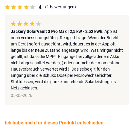
4
Mit drei BP2500 Batterien wächst die SolarVault 3 Pro Max zu
(1 bewertungen)
einem Energiesystem mit
10,08 kWh
Speicherkapazität. Dadurch
entsteht ausreichend Speicher, um einen großen Teil des tagsüber
erzeugten Solarstroms zu speichern und später zu nutzen. Zum
Jackery SolarVault 3 Pro Max | 2,5 kW - 2,52 kWh:
App ist
Beispiel in den Abendstunden oder bei höherem gleichzeitigen
noch verbesserungsfähig. Reagiert träge. Wenn der Befehl
Stromverbrauch im Haushalt.
am Gerät sofort ausgeführt wird, dauert es in der App oft
So entwickelt sich eine bestehende PV-Anlage von einer reinen
lange bis der neue Zustand angezeigt wird. Was mir gar nicht
Stromquelle zu einem aktiven Energiesystem, in dem Energie
gefällt, ist dass die MPPT Eingänge bei vollgeladenem Akku
nicht abgeschaltet werden, ( oder nur mehr der momentane
gespeichert und im Haushalt genutzt wird.
Hausverbrauch verwertet wird ). Das selbe gilt für den
Hinweis:
Bei einer Ausgangsleistung über
800 W
empfehlen wir den
Eingang über die Schuko Dose per Microwechselrichter.
Anschluss an einen
eigenen Stromkreis
im Sicherungskasten, der
Stattdessen, wird die ganze anstehende Solarleistung ins
nicht mit anderen Geräten geteilt wird. Lassen Sie dies von einer
Netz geblasen.
qualifizierten Elektrofachkraft prüfen oder installieren.
05-05-2026
Ich habe mich für dieses Produkt entschieden