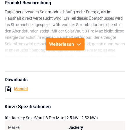
Produkt Beschreibung
Tagsüber erzeugen Solarmodule häufig mehr Energie, als im
Haushalt direkt verbraucht wird. Ein Teil dieses Überschusses wird
ins Stromnetz eingespeist, während der Strombedarf meist erst in
den Abendstunden steigt. Mit der SolarVault 3 Pro Max bleibt diese
Energie zunächst im eigenen Haushalt verfügbar. Der erzeugte
Solarstrom wird gespeichert und später genutzt, genau dann, wenn
Weiterlesen
er im Haushalt benötigt wird. Die SolarVault 3 Pro Max ist eine
Heimbatterie, an die Solarmodule direkt angeschlossen werden
können. Dank der höheren AC-Leistung können mehrere Geräte
gleichzeitig betrieben werden.
Downloads
Dieses Bundle kombiniert die SolarVault 3 Pro Max mit drei BP2500
Batteriemodulen. Zusammen entsteht eine vollständige
Manual
Heimbatterie mit einer gesamten Speicherkapazität von
10,08 kWh
.
Damit wird das System zu einer leistungsstarken Speicherlösung
für Haushalte, die ihre PV-Anlage intensiver nutzen und einen
Kurze Spezifikationen
größeren Teil des täglichen Solarstromüberschusses selbst
für Jackery SolarVault 3 Pro Max | 2,5 kW - 2,52 kWh
verwenden möchten.
Marke
Jackery
Die SolarVault 3 Pro Max wurde für Haushalte entwickelt, in denen