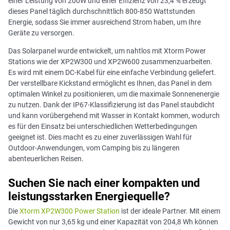
einer Leistung von 200W und einer Effizienz von 23,4 % erzeugt
dieses Panel täglich durchschnittlich 800-850 Wattstunden
Energie, sodass Sie immer ausreichend Strom haben, um Ihre
Geräte zu versorgen.
Das Solarpanel wurde entwickelt, um nahtlos mit Xtorm Power
Stations wie der XP2W300 und XP2W600 zusammenzuarbeiten.
Es wird mit einem DC-Kabel für eine einfache Verbindung geliefert.
Der verstellbare Kickstand ermöglicht es Ihnen, das Panel in dem
optimalen Winkel zu positionieren, um die maximale Sonnenenergie
zu nutzen. Dank der IP67-Klassifizierung ist das Panel staubdicht
und kann vorübergehend mit Wasser in Kontakt kommen, wodurch
es für den Einsatz bei unterschiedlichen Wetterbedingungen
geeignet ist. Dies macht es zu einer zuverlässigen Wahl für
Outdoor-Anwendungen, vom Camping bis zu längeren
abenteuerlichen Reisen.
Suchen Sie nach einer kompakten und
leistungsstarken Energiequelle?
Die
Xtorm XP2W300 Power Station
ist der ideale Partner. Mit einem
Gewicht von nur 3,65 kg und einer Kapazität von 204,8 Wh können