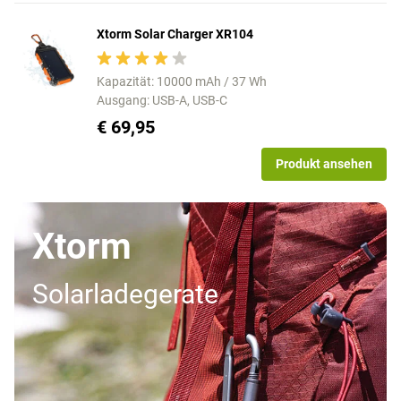
Xtorm Solar Charger XR104
Kapazität: 10000 mAh / 37 Wh
Ausgang: USB-A, USB-C
€ 69,95
Produkt ansehen
Xtorm
Solarladegerate