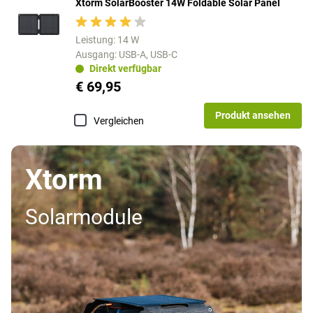
Xtorm SolarBooster 14W Foldable Solar Panel
Leistung: 14 W
Ausgang: USB-A, USB-C
Direkt verfügbar
€ 69,95
Produkt ansehen
Vergleichen
Xtorm
Solarmodule