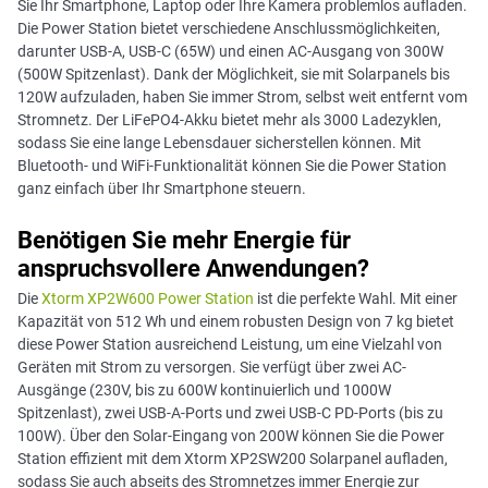
Sie Ihr Smartphone, Laptop oder Ihre Kamera problemlos aufladen.
Die Power Station bietet verschiedene Anschlussmöglichkeiten,
darunter USB-A, USB-C (65W) und einen AC-Ausgang von 300W
(500W Spitzenlast). Dank der Möglichkeit, sie mit Solarpanels bis
120W aufzuladen, haben Sie immer Strom, selbst weit entfernt vom
Stromnetz. Der LiFePO4-Akku bietet mehr als 3000 Ladezyklen,
sodass Sie eine lange Lebensdauer sicherstellen können. Mit
Bluetooth- und WiFi-Funktionalität können Sie die Power Station
ganz einfach über Ihr Smartphone steuern.
Benötigen Sie mehr Energie für
anspruchsvollere Anwendungen?
Die
Xtorm XP2W600 Power Station
ist die perfekte Wahl. Mit einer
Kapazität von 512 Wh und einem robusten Design von 7 kg bietet
diese Power Station ausreichend Leistung, um eine Vielzahl von
Geräten mit Strom zu versorgen. Sie verfügt über zwei AC-
Ausgänge (230V, bis zu 600W kontinuierlich und 1000W
Spitzenlast), zwei USB-A-Ports und zwei USB-C PD-Ports (bis zu
100W). Über den Solar-Eingang von 200W können Sie die Power
Station effizient mit dem Xtorm XP2SW200 Solarpanel aufladen,
sodass Sie auch abseits des Stromnetzes immer Energie zur