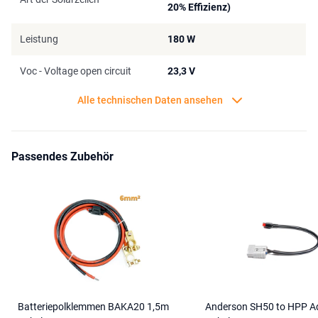
20% Effizienz)
Kastenwagen (u.a. Offroad-Fahrzeuge wie Land Rover Defender)
und in allen OffGrid Systemen.
Leistung
180 W
Wenn Sie die SunFolder Solartasche 180Wp mit einer Goal Zero
Portable Power Station kombinieren möchten, empfehlen wir,
Voc - Voltage open circuit
23,3 V
dieses Modul nur mit dem Goal Zero Yeti 1000X oder größer zu
kombinieren.
Alle technischen Daten ansehen
Passendes Zubehör
Batteriepolklemmen BAKA20 1,5m
Anderson SH50 to HPP A