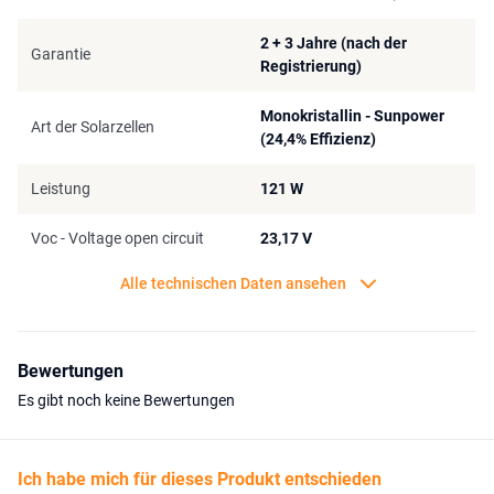
elegantes Erscheinungsbild.
2 + 3 Jahre (nach der
Garantie
Die Installation ist unkompliziert: Das Modul wird mit 3M-Klebeband
Registrierung)
und einem zusätzlichen Primer-Blatt für den Kabelschutz geliefert
und lässt sich schnell und sicher montieren. Dank des flachen
Monokristallin - Sunpower
Art der Solarzellen
Designs und des versteckten Kabelausgangs fügt es sich nahtlos in
(24,4% Effizienz)
jede Oberfläche ein. Ohne sichtbare Kästen oder hervorstehende
Kanten. Eine Garantie von fünf Jahren bietet zusätzliche Sicherheit
Leistung
121 W
für den langfristigen Einsatz unter anspruchsvollen Bedingungen.
Voc - Voltage open circuit
23,17 V
Alle technischen Daten ansehen
Bewertungen
Es gibt noch keine Bewertungen
Ich habe mich für dieses Produkt entschieden