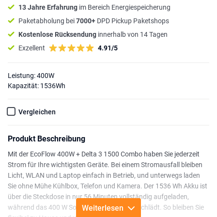
13 Jahre Erfahrung
im Bereich Energiespeicherung
Paketabholung bei
7000+
DPD Pickup Paketshops
Kostenlose Rücksendung
innerhalb von 14 Tagen
Exzellent
4.91/5
Leistung: 400W
Kapazität: 1536Wh
Vergleichen
Produkt Beschreibung
Mit der EcoFlow 400W + Delta 3 1500 Combo haben Sie jederzeit
Strom für Ihre wichtigsten Geräte. Bei einem Stromausfall bleiben
Licht, WLAN und Laptop einfach in Betrieb, und unterwegs laden
Sie ohne Mühe Kühlbox, Telefon und Kamera. Der 1536 Wh Akku ist
über die Steckdose in nur 56 Minuten vollständig aufgeladen,
während das 400 W Solarmodul tagsüber nachlädt. So bleiben Sie
Weiterlesen