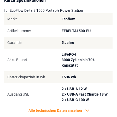
Kurze Spezifikationen
ausgelegt.
für EcoFlow Delta 3 1500 Portable Power Station
Diese Kombination aus Power Station und Solarmodul gibt Ihnen
Marke
Ecoflow
die Gewissheit, dass Ihre Geräte immer funktionieren. Kompakt
genug zum Mitnehmen, leistungsstark genug für den täglichen
Artikelnummer
EFDELTA1500-EU
Gebrauch.
Garantie
5 Jahre
LiFePO4
Akku Bauart
3000 Zyklen bis 70%
Kapazität
Batteriekapazität in Wh
1536 Wh
2 x USB-A 12 W
Ausgang USB
2 x USB-A Fast Charge 18 W
2 x USB-C 100 W
Alle technischen Daten ansehen