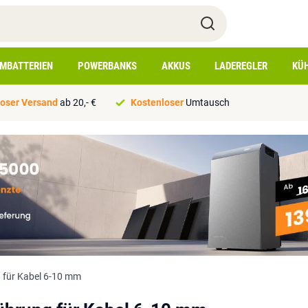
IMBATTERIEN
POWERBANKS
AKKUS
LADEREGLER
KÜ
oser Versand
ab 20,- €
Kostenloser
Umtausch
 für Kabel 6-10 mm