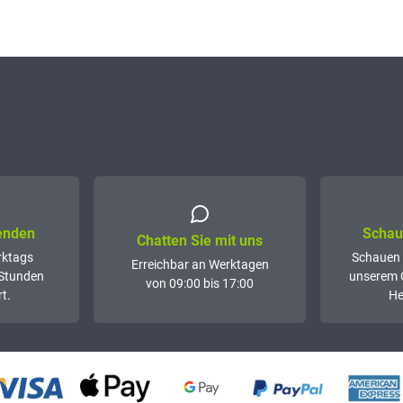
senden
Schaue
Chatten Sie mit uns
rktags
Schauen 
Erreichbar an Werktagen
 Stunden
unserem 
von 09:00 bis 17:00
t.
He