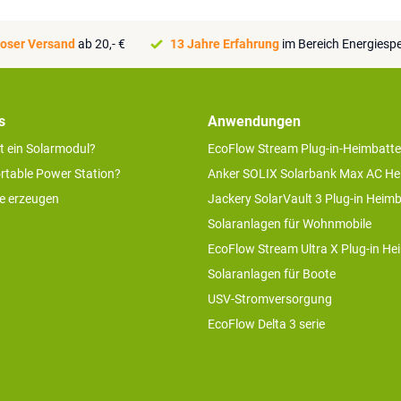
oser Versand
ab 20,- €
13 Jahre Erfahrung
im Bereich Energiesp
s
Anwendungen
rt ein Solarmodul?
EcoFlow Stream Plug-in-Heimbatte
ortable Power Station?
Anker SOLIX Solarbank Max AC He
ie erzeugen
Jackery SolarVault 3 Plug-in Heimb
Solaranlagen für Wohnmobile
EcoFlow Stream Ultra X Plug-in He
Solaranlagen für Boote
USV-Stromversorgung
EcoFlow Delta 3 serie