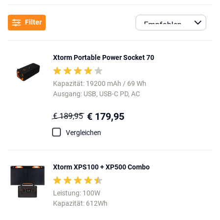
Filter
Xtorm Portable Power Socket 70
Kapazität: 19200 mAh / 69 Wh
Ausgang: USB, USB-C PD, AC
€ 179,95
€ 189,95
Vergleichen
Xtorm XPS100 + XP500 Combo
Leistung: 100W
Kapazität: 612Wh