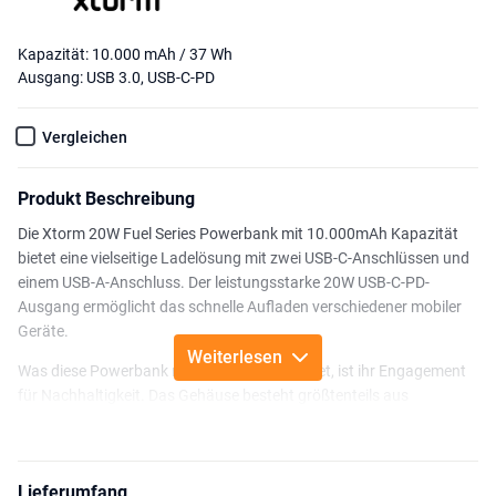
Kapazität: 10.000 mAh / 37 Wh
Ausgang: USB 3.0, USB-C-PD
Vergleichen
Produkt Beschreibung
Die Xtorm 20W Fuel Series Powerbank mit 10.000mAh Kapazität
bietet eine vielseitige Ladelösung mit zwei USB-C-Anschlüssen und
einem USB-A-Anschluss. Der leistungsstarke 20W USB-C-PD-
Ausgang ermöglicht das schnelle Aufladen verschiedener mobiler
Geräte.
Weiterlesen
Was diese Powerbank noch mehr auszeichnet, ist ihr Engagement
für Nachhaltigkeit. Das Gehäuse besteht größtenteils aus
recyceltem Kunststoff und trägt so zu einer grüneren Zukunft bei.
Das einzigartige Muster auf der Powerbank in Kombination mit der
modernen und beruhigenden Farbe verleiht ihr einen schönen Look,
Lieferumfang
den Sie mit Stolz überallhin mitnehmen können.