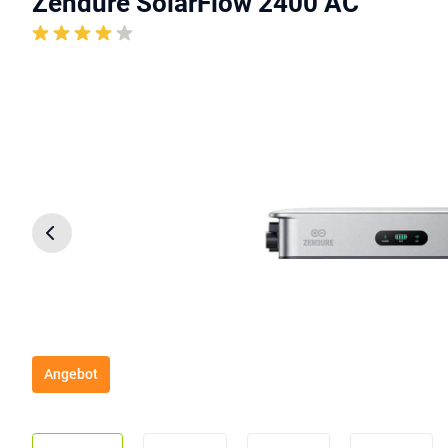
Zendure SolarFlow 2400 AC
Angebot