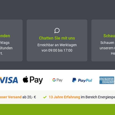
senden
Schaue
Chatten Sie mit uns
rktags
Schauen 
Erreichbar an Werktagen
 Stunden
unserem 
von 09:00 bis 17:00
t.
He
oser Versand
ab 20,- €
13 Jahre Erfahrung
im Bereich Energiesp