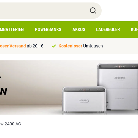
IMBATTERIEN
POWERBANKS
AKKUS
LADEREGLER
KÜ
oser Versand
ab 20,- €
Kostenloser
Umtausch
ow 2400 AC