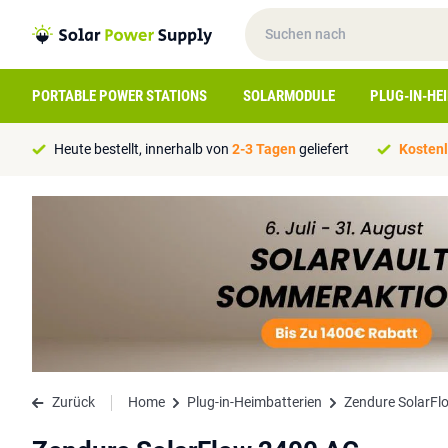
PORTABLE POWER STATIONS
SOLARMODULE
PLUG-IN-HE
Heute bestellt, innerhalb von
2-3 Tagen
geliefert
Kostenl
Zurück
Home
Plug-in-Heimbatterien
Zendure SolarFl