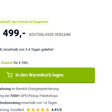
chnell, der Vorrat ist begrenzt
 499,-
KOSTENLOSER VERSAND
lt, innerhalb von 2-4 Tagen geliefert
e Chance
für € 399,-
In den Warenkorb legen
fahrung
im Bereich Energiespeicherung
ng bei
7000+
DPD Pickup Paketshops
 Rücksendung
innerhalb von 14 Tagen
rtung:
Exzellent
4.91/5