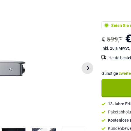
Seien Sie s
€
€ 599,-
Inkl. 20% MwSt.
Heute bestel
Günstige
zweit
13 Jahre Er
Paketabholu
Kostenlose
Kundenbewe