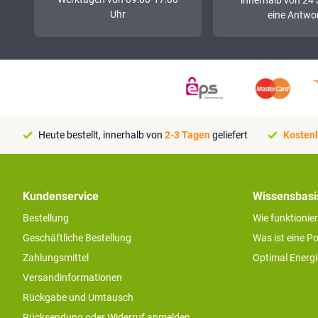
Uhr
eine Antwor
Heute bestellt, innerhalb von
2-3 Tagen
geliefert
Kostenl
Kundenservice
Wissensbasi
Bestellung
Wie funktionie
Geschäftliche Bestellung
Was ist eine P
Zahlungsmittel
Optimal Energ
Versandinformationen
Rückgabe und Umtausch
Rücksendung oder Widerruf anmelden