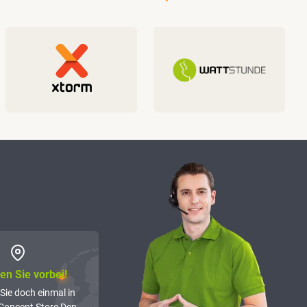
n Sie vorbei!
Sie doch einmal in
Concept Store Den