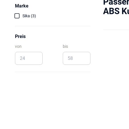
Passen
Marke
ABS Ku
Sika (3)
Preis
von
bis