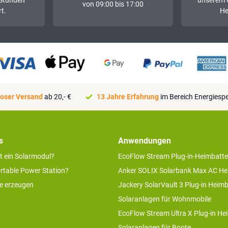
von 09:00 bis 17:00
t.
He
oser Versand
ab 20,- €
13 Jahre Erfahrung
im Bereich Energiesp
s
Anwendungen
rt ein Solarmodul?
EcoFlow Stream Plug-in-Heimbatte
ortable Power Station?
Anker SOLIX Solarbank Max AC He
ie erzeugen
Jackery SolarVault 3 Plug-in Heimb
Solaranlagen für Wohnmobile
EcoFlow Stream Ultra X Plug-in He
Solaranlagen für Boote