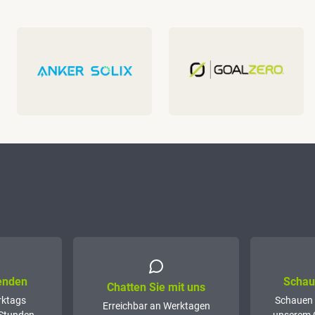
senden
Schaue
Chatten Sie mit uns
rktags
Schauen 
Erreichbar an Werktagen
 Stunden
unserem 