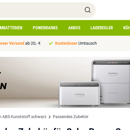
IMBATTERIEN
POWERBANKS
AKKUS
LADEREGLER
KÜ
oser Versand
ab 20,- €
Kostenloser
Umtausch
n ABS Kunststoff schwarz
Passendes Zubehör