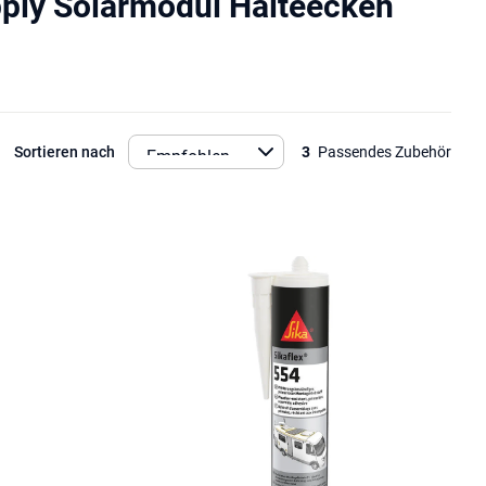
ply Solarmodul Halteecken
Sortieren nach
3
Passendes Zubehör