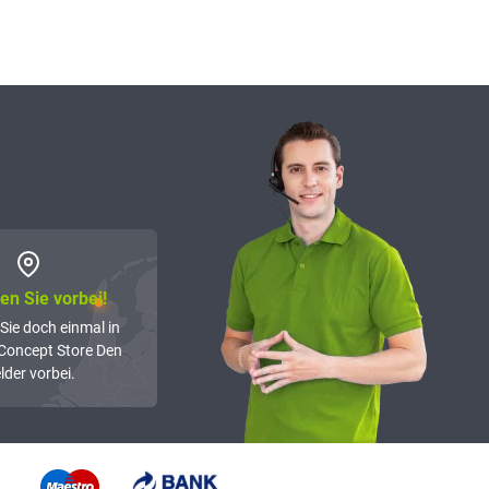
n Sie vorbei!
Sie doch einmal in
Concept Store Den
lder vorbei.