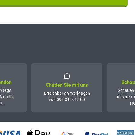
senden
Schaue
Chatten Sie mit uns
rktags
Schauen 
Erreichbar an Werktagen
 Stunden
unserem 
von 09:00 bis 17:00
t.
He