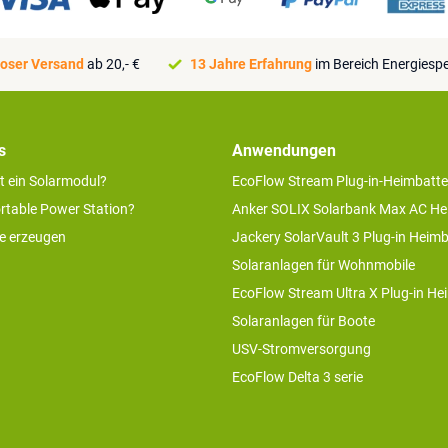
oser Versand
ab 20,- €
13 Jahre Erfahrung
im Bereich Energiesp
s
Anwendungen
rt ein Solarmodul?
EcoFlow Stream Plug-in-Heimbatte
ortable Power Station?
Anker SOLIX Solarbank Max AC He
ie erzeugen
Jackery SolarVault 3 Plug-in Heimb
Solaranlagen für Wohnmobile
EcoFlow Stream Ultra X Plug-in He
Solaranlagen für Boote
USV-Stromversorgung
EcoFlow Delta 3 serie