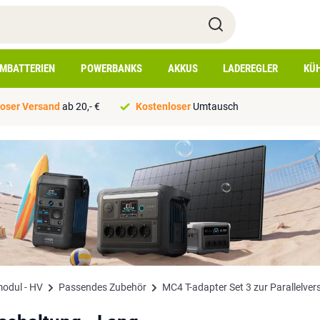
IMBATTERIEN
POWERBANKS
AKKUS
LADEREGLER
KÜ
oser Versand
ab 20,- €
Kostenloser
Umtausch
modul - HV
Passendes Zubehör
MC4 T-adapter Set 3 zur Parallelver