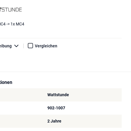
MC4 -> 1x MC4
eibung
Vergleichen
tionen
Wattstunde
902-1007
2 Jahre