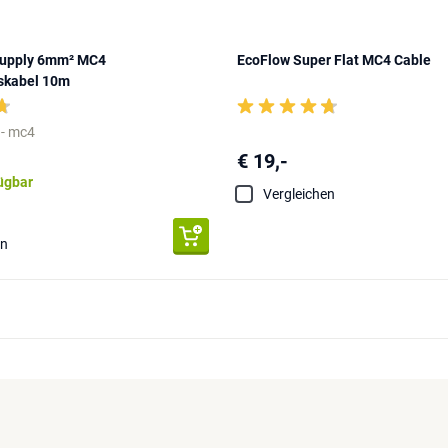
Supply 6mm² MC4
EcoFlow Super Flat MC4 Cable
skabel 10m
 - mc4
€ 19,-
fügbar
Vergleichen
en