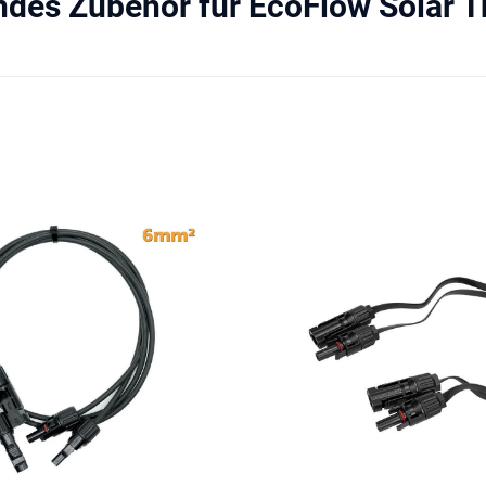
des Zubehör für EcoFlow Solar T