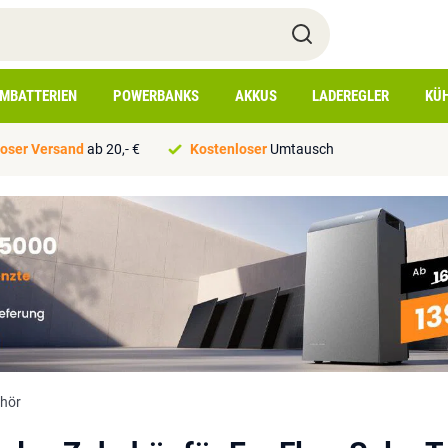
IMBATTERIEN
POWERBANKS
AKKUS
LADEREGLER
KÜ
oser Versand
ab 20,- €
Kostenloser
Umtausch
hör