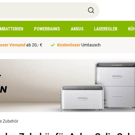
IMBATTERIEN
POWERBANKS
AKKUS
LADEREGLER
KÜ
oser Versand
ab 20,- €
Kostenloser
Umtausch
s Zubehör