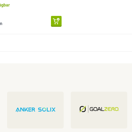
fügbar
en