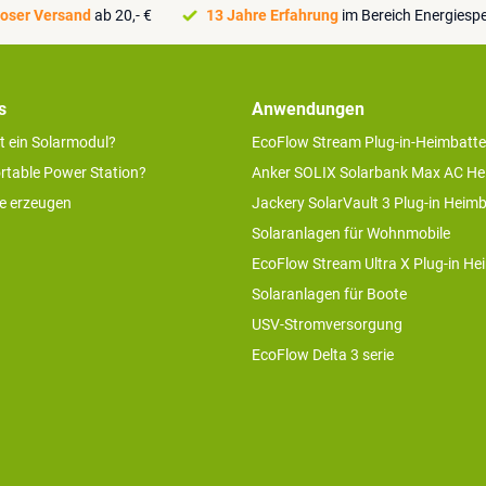
oser Versand
ab 20,- €
13 Jahre Erfahrung
im Bereich Energiesp
s
Anwendungen
rt ein Solarmodul?
EcoFlow Stream Plug-in-Heimbatte
ortable Power Station?
Anker SOLIX Solarbank Max AC He
ie erzeugen
Jackery SolarVault 3 Plug-in Heimb
Solaranlagen für Wohnmobile
EcoFlow Stream Ultra X Plug-in He
Solaranlagen für Boote
USV-Stromversorgung
EcoFlow Delta 3 serie