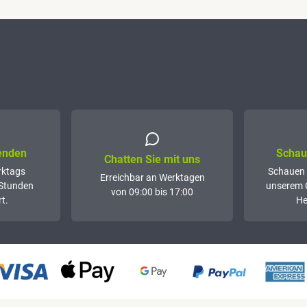
senden
Schaue
Chatten Sie mit uns
rktags
Schauen 
Erreichbar an Werktagen
 Stunden
unserem 
von 09:00 bis 17:00
t.
He