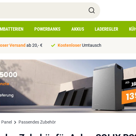
IMBATTERIEN
POWERBANKS
AKKUS
LADEREGLER
KÜ
oser Versand
ab 20,- €
Kostenloser
Umtausch
r Panel
Passendes Zubehör