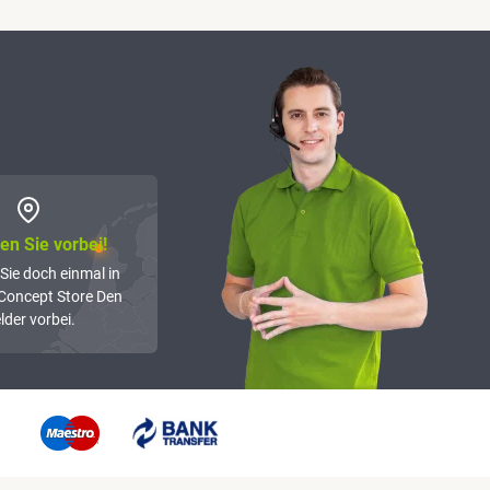
n Sie vorbei!
Sie doch einmal in
Concept Store Den
lder vorbei.