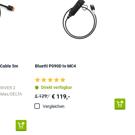
 Cable 5m
Bluetti P090D to MC4
Direkt verfügbar
/RIVER 2
A Max/DELTA
€ 119,-
€ 129,-
Vergleichen