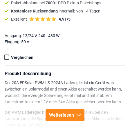
Paketabholung bei
7000+
DPD Pickup Paketshops
Kostenlose Rücksendung
innerhalb von 14 Tagen
Exzellent
4.91/5
Ausgang: 12/24 V, 240 - 480 W
Eingang: 50 V
Vergleichen
Produkt Beschreibung
Der 20A EPSolar PWM LS-2024A Laderegler ist ein Gerät was
zwischen ein Solarmodul und einen Akku geschaltet werden kann,
wodurch die erzeugte Solarenergie optimal und mit stabilem
Ladestrom in einem 12V oder 24V Akku gespeichert werden kann.
Der PWM Laderegler bietet eine visuelle Kontrolle über den
Weiterlesen
Ladevorgang, die Spannung und den Status des Akkus sowie über
Temperatur und Uhrzeit.