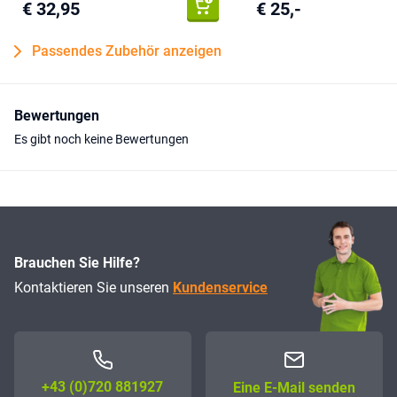
€ 32,95
€ 25,-
Verdrahtung
4 mm2
Gewicht
350 Gramm
Passendes Zubehör anzeigen
Bewertungen
Es gibt noch keine Bewertungen
Brauchen Sie Hilfe?
Kontaktieren Sie unseren
Kundenservice
+43 (0)72­0 881927
Eine E-Mail senden