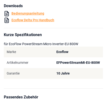
erzeugen. Dank einer Akkukapazität von 3600 Wh kann die Delta
Downloads
Pro Power Station vollständig aufgeladen werden.
Bedienungsanleitung
* Österreich ca. 400 Euro
Ecoflow Delta Pro Handbuch
Kurze Spezifikationen
für EcoFlow PowerStream Micro Inverter-EU 800W
Marke
Ecoflow
Artikelnummer
EFPowerStreamMI-EU-800W
Garantie
10 Jahre
Passendes Zubehör