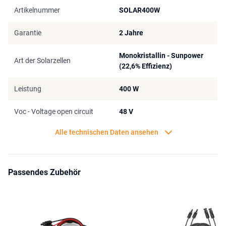
Schutzhülle, die auch als Ständer verwendet werden kann,
Artikelnummer
SOLAR400W
erleichtert die Positionierung des Moduls in einem Winkel von 40-
90° für optimale Effizienz. Kurzum, mit dem EcoFlow 400W
Garantie
2 Jahre
Solarmodul sind Sie immer und überall mit nachhaltiger Mobilität
und zuverlässiger Energie versorgt!
Monokristallin - Sunpower
Art der Solarzellen
(22,6% Effizienz)
Leistung
400 W
Voc - Voltage open circuit
48 V
Alle technischen Daten ansehen
Passendes Zubehör