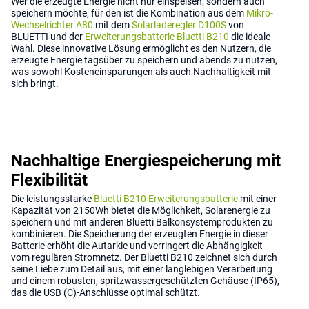
Wer die erzeugte Energie nicht nur einspeisen, sondern auch
speichern möchte, für den ist die Kombination aus dem
Mikro-
Wechselrichter A80
mit dem
Solarladeregler D100S
von
BLUETTI und der
Erweiterungsbatterie Bluetti B210
die ideale
Wahl. Diese innovative Lösung ermöglicht es den Nutzern, die
erzeugte Energie tagsüber zu speichern und abends zu nutzen,
was sowohl Kosteneinsparungen als auch Nachhaltigkeit mit
sich bringt.
Nachhaltige Energiespeicherung mit
Flexibilität
Die leistungsstarke
Bluetti B210 Erweiterungsbatterie
mit einer
Kapazität von 2150Wh bietet die Möglichkeit, Solarenergie zu
speichern und mit anderen Bluetti Balkonsystemprodukten zu
kombinieren. Die Speicherung der erzeugten Energie in dieser
Batterie erhöht die Autarkie und verringert die Abhängigkeit
vom regulären Stromnetz. Der Bluetti B210 zeichnet sich durch
seine Liebe zum Detail aus, mit einer langlebigen Verarbeitung
und einem robusten, spritzwassergeschützten Gehäuse (IP65),
das die USB (C)-Anschlüsse optimal schützt.